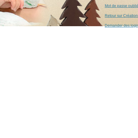
Mot de passe oubli
Retour sur Création
Demander des logi