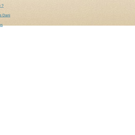
é ?
s Dani
ns